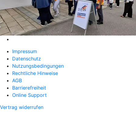
Impressum
Datenschutz
Nutzungsbedingungen
Rechtliche Hinweise
AGB
Barrierefreiheit
Online Support
Vertrag widerrufen