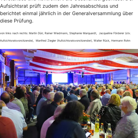
Aufsichtsrat prüft zudem den Jahresabschluss und
berichtet einmal jährlich in der Generalversammlung über
diese Prüfung.
von links nach rechts: Martin Dürr, Rainer Wiedmann, Stephanie Marquardt, Jacqueline Förderer (stv.
Aufsichtsratsvorsitzende), Manfred Ziegler (Aufsichtsratsvorsitzender), Walter Rück, Hermann Rohn