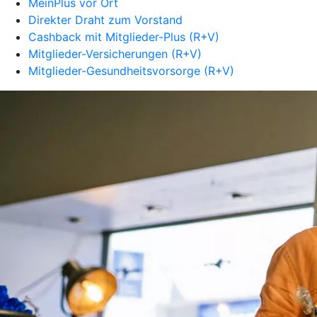
MeinPlus vor Ort
Direkter Draht zum Vorstand
Cashback mit Mitglieder-Plus (R+V)
Mitglieder-Versicherungen (R+V)
Mitglieder-Gesundheitsvorsorge (R+V)