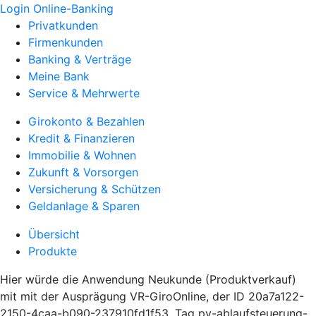
Login Online-Banking
Privatkunden
Firmenkunden
Banking & Verträge
Meine Bank
Service & Mehrwerte
Girokonto & Bezahlen
Kredit & Finanzieren
Immobilie & Wohnen
Zukunft & Vorsorgen
Versicherung & Schützen
Geldanlage & Sparen
Übersicht
Produkte
Hier würde die Anwendung Neukunde (Produktverkauf)
mit mit der Ausprägung VR-GiroOnline, der ID 20a7a122-
2150-4caa-b090-237910fd1f53, Tag pv-ablaufsteuerung-