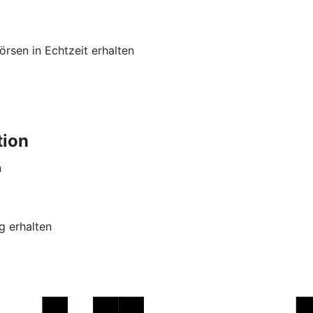
rsen in Echtzeit erhalten
tion
n
g erhalten