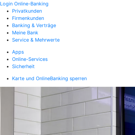
Login Online-Banking
Privatkunden
Firmenkunden
Banking & Verträge
Meine Bank
Service & Mehrwerte
Apps
Online-Services
Sicherheit
Karte und OnlineBanking sperren