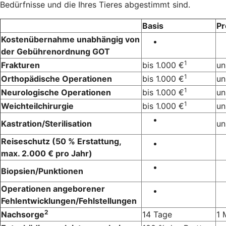
Bedürfnisse und die Ihres Tieres abgestimmt sind.
Basis
P
Kostenübernahme unabhängig von
der Gebührenordnung GOT
1
Frakturen
bis 1.000 €
un
1
Orthopädische Operationen
bis 1.000 €
un
1
Neurologische Operationen
bis 1.000 €
un
1
Weichteilchirurgie
bis 1.000 €
un
Kastration/Sterilisation
un
Reiseschutz (50 % Erstattung,
max. 2.000 € pro Jahr)
Biopsien/Punktionen
Operationen angeborener
Fehlentwicklungen/Fehlstellungen
2
Nachsorge
14 Tage
1 