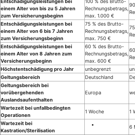
Entschädigungsleistungen bei
100 % des Brutto-
90
einem Alter von bis zu 5 Jahren
Rechnungsbetrags,
Re
zum Versicherungsbeginn
max. 1.000 €
Entschädigungsleistungen bei
75 % des Brutto-
75
einem Alter von 6 bis 7 Jahren
Rechnungsbetrags,
Re
zum Versicherungsbeginn
max. 750 €
Entschädigungsleistungen bei
60 % des Brutto-
60
einem Alter von 8 Jahren zum
Rechnungsbetrags,
Re
Versicherungsbeginn
max. 600 €
Höchstentschädigung pro Jahr
unbegrenzt
un
Geltungsbereich
Deutschland
De
Geltungsbereich bei
vorübergehenden
Europa
we
Auslandsaufenthalten
Wartezeit bei unfallbedingten
1 Woche
1 
Operationen
Wartezeit bei
6 
Kastration/Sterilisation