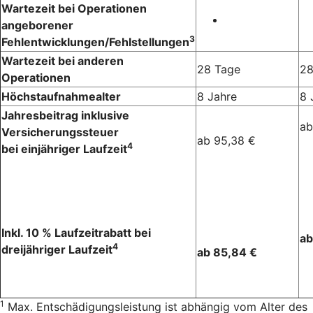
Wartezeit bei Operationen
angeborener
3
Fehlentwicklungen/Fehlstellungen
Wartezeit bei anderen
28 Tage
28
Operationen
Höchstaufnahmealter
8 Jahre
8 
Jahresbeitrag inklusive
ab
Versicherungssteuer
ab 95,38 €
4
bei einjähriger Laufzeit
Inkl. 10 % Laufzeitrabatt bei
ab
4
dreijähriger Laufzeit
ab 85,84 €
1
Max. Entschädigungsleistung ist abhängig vom Alter des