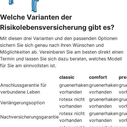
Welche Varianten der
Risikolebensversicherung gibt es?
Mit diesen drei Varianten und den passenden Optionen
sichern Sie sich genau nach Ihren Wünschen und
Möglichkeiten ab. Vereinbaren Sie am besten direkt einen
Termin und lassen Sie sich dazu beraten, welches Modell
für Sie am sinnvollsten ist.
classic
comfort
pr
Anschlussgarantie für
gruenerhaken
gruenerhaken
gru
verbundene Leben
vorhanden
vorhanden
vor
rotesx
nicht
gruenerhaken
gru
Verlängerungsoption
vorhanden
vorhanden
vor
rotesx
nicht
gruenerhaken
gru
Nachversicherungsgarantie
vorhanden
vorhanden
vor