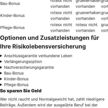
rotesx
nicht
gruenerhaken
gru
Bau-Bonus
vorhanden
vorhanden
vor
rotesx
nicht
gruenerhaken
gru
Kinder-Bonus
vorhanden
vorhanden
vor
rotesx
nicht
rotesx
nicht
gru
Pflege-Bonus
vorhanden
vorhanden
vor
Optionen und Zusatzleistungen für
Ihre Risikolebensversicherung
Anschlussgarantie verbundene Leben
Verlängerungsoption
Nachversicherungsgarantie
Bau-Bonus
Kinder-Bonus
Pflege-Bonus
So sparen Sie Geld
Wer nicht raucht und Normalgewicht hat, zahlt niedrigere
Beiträge. Außerdem wird der ausgeübte Beruf bei der