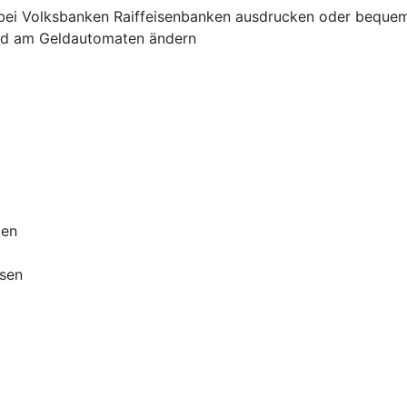
bei Volksbanken Raiffeisenbanken ausdrucken oder bequem
und am Geldautomaten ändern
ben
ssen