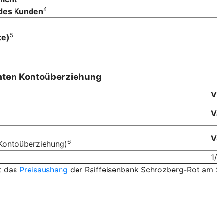
4
 des Kunden
5
te)
mten Kontoüberziehung
V
V
V
6
Kontoüberziehung)
1
lt das
Preisaushang
der Raiffeisenbank Schrozberg-Rot am 