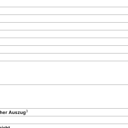
3
cher Auszug
nicht