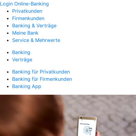
Login Online-Banking
Privatkunden
Firmenkunden
Banking & Verträge
Meine Bank
Service & Mehrwerte
Banking
Verträge
Banking für Privatkunden
Banking für Firmenkunden
Banking App