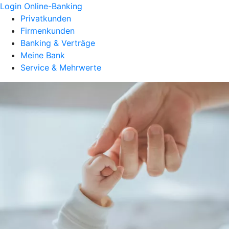
Login Online-Banking
Privatkunden
Firmenkunden
Banking & Verträge
Meine Bank
Service & Mehrwerte